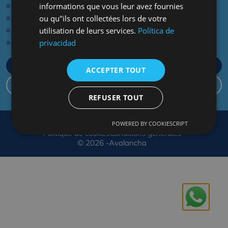
Via ferrata
informations que vous leur avez fournies
Rafting
ou qu"ils ont collectées lors de votre
Randonnée
utilisation de leurs services.
Política de
Escalade
privacidad
NOUS VOUS ATTENDONS !
Réservez dès maintenant!
ACCEPTER TOUT
Notre hôtel
REFUSER TOUT
Mentions légales
Politique de confidentialité
POWERED BY COOKIESCRIPT
Politique de cookies
Conditions générales
© 2026 -Avalancha