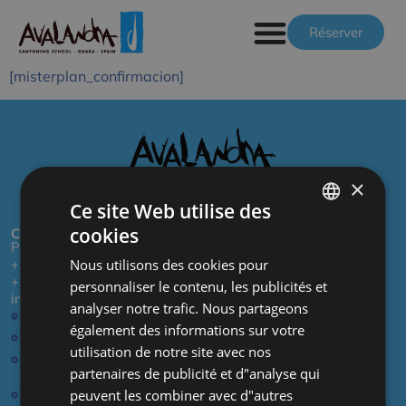
Réserver
[misterplan_confirmacion]
×
Entreprise de tourisme actif et d’aventure à Huesca
Ce site Web utilise des
cookies
CONTACT
SPANISH
Paseo San Hipólito, Alquézar (Huesca)
+34 689 010 618
Nous utilisons des cookies pour
FRENCH
+34 974 318 299
personnaliser le contenu, les publicités et
info@avalancha.org
ENGLISH
analyser notre trafic. Nous partageons
Rencontrez l’équipe
également des informations sur votre
Alfonso Puicercús
utilisation de notre site avec nos
Contactez-nous
partenaires de publicité et d"analyse qui
NOS ACTIVITÉS
Canyoning
peuvent les combiner avec d"autres