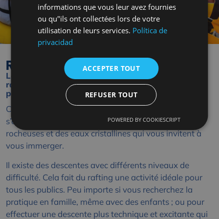
informations que vous leur avez fournies
ou qu"ils ont collectées lors de votre
utilisation de leurs services.
Política de
privacidad
Rafting dans les Pyrénées
ACCEPTER TOUT
Les Pyrénées offrent également des options de
rafting, en fonction de l’expérience et de l’âge des
participants.
REFUSER TOUT
Ces itinéraires offrent des
paysages uniques
, où l’on
POWERED BY COOKIESCRIPT
s’émerveille devant d’impressionnantes formations
rocheuses et des eaux cristallines qui vous invitent à
vous immerger.
Il existe des descentes avec différents niveaux de
difficulté. Cela fait du rafting une activité idéale pour
tous les publics. Peu importe si vous recherchez la
pratique en famille, même avec des enfants ; ou pour
effectuer une descente plus technique et excitante qui