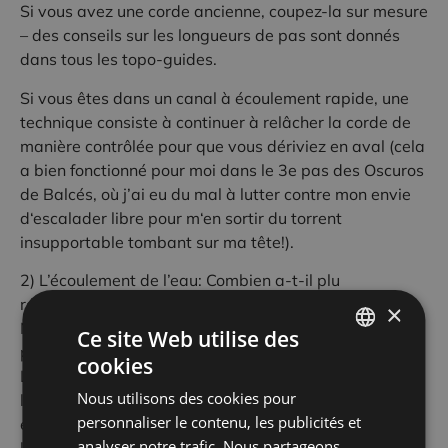
Si vous avez une corde ancienne, coupez-la sur mesure
– des conseils sur les longueurs de pas sont donnés
dans tous les topo-guides.
Si vous
êtes
dans un canal à écoulement rapide, une
technique consiste à continuer à
relâcher
la corde
de
manière contrôlée
pour que vous dériviez en aval (cela
a
bien
fonctionné pour moi
dans
le 3e pas des Oscuros
de Balcés, où j’ai eu du mal à lutter contre mon envie
d
‘escalader libre
pour m
‘en sortir
du
torrent
insupportable
tomb
ant
sur ma tête!).
2) L’écoulement de l’eau: Combien a-t-il plu
récemment? Certains canyons (par exemple, Gorgas
×
Negras, Oscuros de Balcés) peuvent être beaucoup
Ce site Web utilise des
plus difficiles
pendant
ou après des périodes humides.
cookies
SPANISH
Les tempêtes peuvent être violentes et soudaines, et
Nous utilisons des cookies pour
les tempêtes de l’après-midi sont fréquentes en été et
FRENCH
personnaliser le contenu, les publicités et
en automne.
Faites attention à
la météo, et
évaluez
ENGLISH
analyser notre trafic. Nous partageons