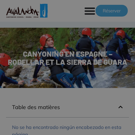
Réserver
CANYONING EN ESPAGNE –
RODELLAR ET LA SIERRA DE GUARA
Table des matières
No se ha encontrado ningún encabezado en esta
página.