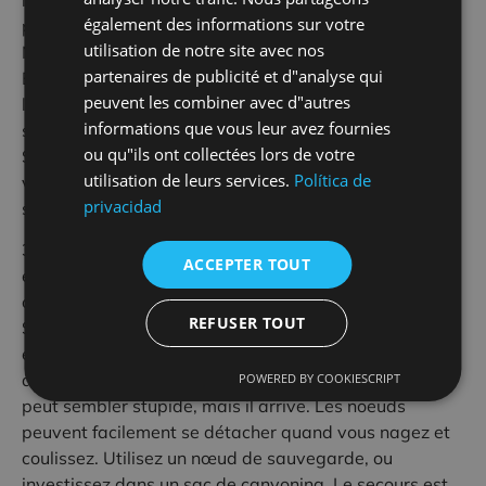
l’écoulement
d’eau probable dans votre canyon. Soyez
également des informations sur votre
prêt à changer vos plans ou
à
retourner et sortir.
utilisation de notre site avec nos
N
‘
accroche
z pas
d
‘
élingues
à
votre corps ou harnais –
partenaires de publicité et d"analyse qui
Elle
s peuvent
s’accrocher
aux
roches ou
aux grumes
peuvent les combiner avec d"autres
lorsque vous nagez ou
glissez
. Gardez-les dans votre
informations que vous leur avez fournies
sac, ou
cach
é
es
dans votre combinaison
de plongée
.
ou qu"ils ont collectées lors de votre
Surveillez les courants qui pourraient vous balayer
utilisation de leurs services.
Política de
vers le dessous d
es rochers ou dans les grottes
privacidad
submergées.
3) Se retrouver bloqué: Sans vouloir
insister sur ce qui
ACCEPTER TOUT
est évident
,
donn
ez-vous
beaucoup
de
clarté
, et
connaissez les voies d’évacuation (
s’il en existe
!).
REFUSER TOUT
Soyez autosuffisant – certains des canyons les plus
éloignés peuvent
avoir seulement
un petit nombre de
descentes par an. Ne perdez pas votre corde – cela
POWERED BY COOKIESCRIPT
peut sembler stupide, mais il arrive. Les noeuds
peuvent facilement se détacher quand vous nagez et
coulissez. Utilisez un nœud de sauvegarde, ou
investi
ssez
dans un sac d
e
canyoning.
Le secours
est