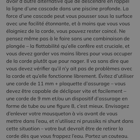
avoir d’autre alternative que de descendre en
rappel
la ligne d’u
ne cascade
dans une piscine profonde. La
force d’une
cascade
peut vous pousser sous la surface
avec une facilité étonnante, et à moins que vous
vous
éloigniez
de la corde, vous pouvez
rester
coincé. Ne
pensez même pas à le faire sans une combinaison
de
plongée
– la flottabilité qu’
el
l
e
confère est cruciale, et
vous devez garder vos mains libres pour
vous occuper
de la corde
plutôt que
pour nager
.
Il va sans dire que
vous devez vérifier qu’il n’y ait pas de problèmes avec
la corde et qu’elle fonctionne librement. Évitez d’utiliser
une corde de 11 mm + plaquette d’assurage – vous
devez être capable de déclipser vite et facilement –
une corde de 9 mm et/ou un dispositif d’assurage en
forme de tube ou une figure 8, c’est mieux. Envisagez
d’enlever votre mousqueton à vis avant de vous
mettre dans l’eau, et n’utilisez ni prussiks ni shunt dans
cette situation – votre but devrait être de retirer la
corde dès que vous frappez l’eau. Portez un couteau.