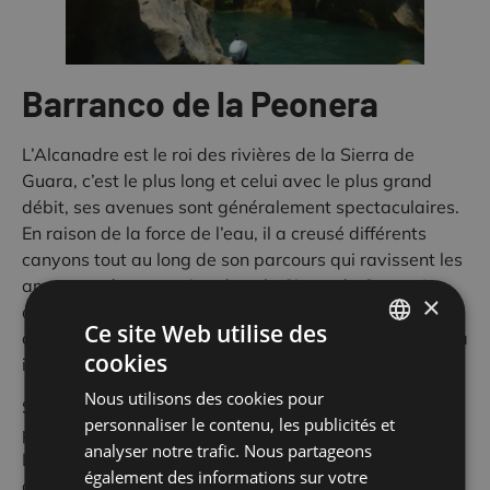
Barranco de la Peonera
L’Alcanadre est le roi des rivières de la Sierra de
Guara, c’est le plus long et celui avec le plus grand
débit, ses avenues sont généralement spectaculaires.
En raison de la force de l’eau, il a creusé différents
canyons tout au long de son parcours qui ravissent les
amateurs de
canyoning dans la Sierra de Guara
. Le
×
dernier de ces canyons que la rivière a ouvert avant
Ce site Web utilise des
d’apaiser sa bravoure sur le plat, s’appelle La Peonera
cookies
inferior.
SPANISH
Nous utilisons des cookies pour
FRENCH
S’il y a une descente qui fait ressortir l’enfant que nous
personnaliser le contenu, les publicités et
portons tous endormi à l’intérieur, c’est bien celle-ci.
ENGLISH
analyser notre trafic. Nous partageons
Leur descente est une exaltation de la joie de vivre,
également des informations sur votre
qui ne laisse personne indifférent. Il s’agit d’un