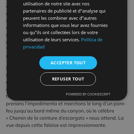
utilisation de notre site avec nos
authentique parc aquatique composé de grands murs
partenaires de publicité et d"analyse qui
de calcaire et d’une eau vert émeraude magique. C’est
peuvent les combiner avec d"autres
un itinéraire convivial, car il n’y a pas de marches
informations que vous leur avez fournies
obligatoires et nous avons toujours un passage
ou qu"ils ont collectées lors de votre
alternatif facile. Cette descente, bien qu’il s’agisse
utilisation de leurs services.
Política de
d’une initiation, a un rapport de plus que la Lower
privacidad
Verus. par la durée, la dureté de l’approche et le flux.
Cela nécessitera un état de forme légèrement meilleur.
ACCEPTER TOUT
Dans le parking aménagé à cet effet sur la même
route que Rodellar, nous devons quitter le véhicule et
REFUSER TOUT
commencer la marche d’approche. Auparavant, nous
aurions laissé une autre voiture à El Salto de Bierge, la
POWERED BY COOKIESCRIPT
fin de la descente pour faciliter notre retour. Nous
prenons l’impedimenta et marchons le long d’un pare-
feu jusqu’au bord même du canyon, où le célèbre
« Chemin de la ceinture d’escargots » nous attend. La
vue depuis cette falaise est impressionnante.