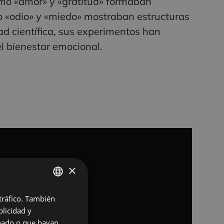
omo «amor» y «gratitud» formaban
o «odio» y «miedo» mostraban estructuras
d científica, sus experimentos han
el bienestar emocional.
×
 tráfico. También
SPANISH
licidad y
FRENCH
onado o que hayan