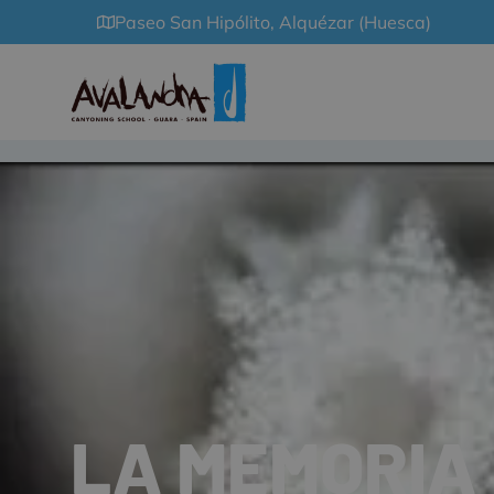
Paseo San Hipólito, Alquézar (Huesca)
LA MEMORIA