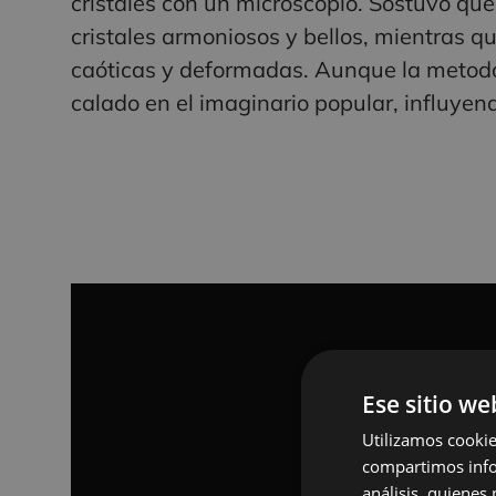
cristales con un microscopio. Sostuvo qu
cristales armoniosos y bellos, mientras 
caóticas y deformadas. Aunque la metodol
calado en el imaginario popular, influyen
Ese sitio we
Utilizamos cookie
compartimos infor
análisis, quiene