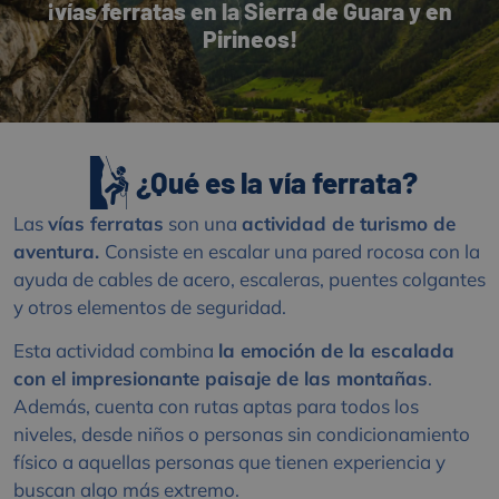
¡vías ferratas en la Sierra de Guara y en
Pirineos!
¿Qué es la vía ferrata?
Las
vías ferratas
son una
actividad de turismo de
aventura.
Consiste en escalar una pared rocosa con la
ayuda de cables de acero, escaleras, puentes colgantes
y otros elementos de seguridad.
Esta actividad combina
la emoción de la escalada
con el impresionante paisaje de las montañas
.
Además, cuenta con rutas aptas para todos los
niveles, desde niños o personas sin condicionamiento
físico a aquellas personas que tienen experiencia y
buscan algo más extremo.