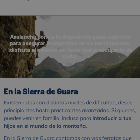
Avalancha pone a tu disposición guías expertos
para asegurar la seguridad de los participantes,
¡disfruta al máximo sin tener que preocuparte de
nada!
En la Sierra de Guara
Existen rutas con distintos niveles de dificultad, desde
principiantes hasta practicantes avanzados. Si quieres,
puedes venir en familia, incluso para
introducir a tus
hijos en el mundo de la montaña
.
En la Sierra de Guara contamos con vías ferratas que