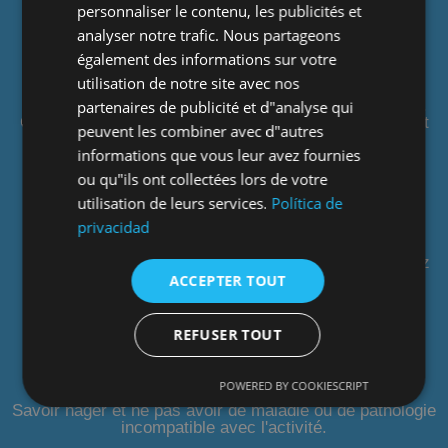
personnaliser le contenu, les publicités et
Aucun !
ENGLISH
analyser notre trafic. Nous partageons
DURÉE DE L'ENQUÊTE :
également des informations sur votre
Environ trois heures à l'intérieur du canyon.
utilisation de notre site avec nos
CE QUI EST INCLUS :
Combinaison intégrale, chaussons, harnais et casque.
partenaires de publicité et d"analyse qui
Guide professionnel, assurance responsabilité civile et
peuvent les combiner avec d"autres
médicale.
informations que vous leur avez fournies
CE QU'IL FAUT APPORTER :
ou qu"ils ont collectées lors de votre
Maillot de bain et serviette
utilisation de leurs services.
Política de
Crème solaire
privacidad
Chaussures de sport (chaussures de trekking
légères/bottes).
Si vous le souhaitez, vous pouvez
ACCEPTER TOUT
les louer chez nous
Eau et nourriture. Nous proposons également des
REFUSER TOUT
services
Voiture pour les trajets domicile-travail
POWERED BY COOKIESCRIPT
C'EST NÉCESSAIRE :
Savoir nager et ne pas avoir de maladie ou de pathologie
incompatible avec l'activité.