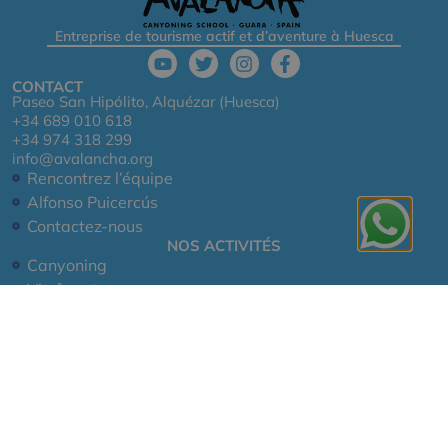
Entreprise de tourisme actif et d’aventure à Huesca
CONTACT
Paseo San Hipólito, Alquézar (Huesca)
+34 689 010 618
+34 974 318 299
info@avalancha.org
Rencontrez l’équipe
Alfonso Puicercús
Contactez-nous
NOS ACTIVITÉS
Canyoning
Via ferrata
Rafting
Randonnée
Escalade
NOUS VOUS ATTENDONS !
Réservez dès maintenant!
Notre hôtel