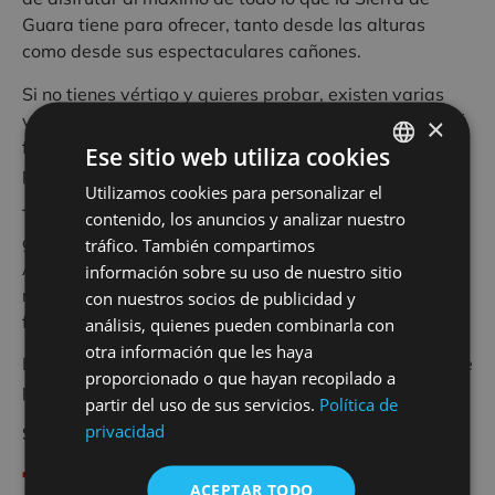
Guara tiene para ofrecer, tanto desde las alturas
como desde sus espectaculares cañones.
Si no tienes vértigo y quieres probar, existen varias
vías de iniciación en las que poder practicar. Nos hará
×
falta un poco de fuerza en los brazos y piernas, un
Ese sitio web utiliza cookies
poco de equilibrio y ganas de pasarlo bien.
Utilizamos cookies para personalizar el
SPANISH
Todas las actividades están monitorizadas por un
contenido, los anuncios y analizar nuestro
FRENCH
guia profesional titulado y con material homologado.
tráfico. También compartimos
ENGLISH
Antes de comenzar la actividad te damos unas
información sobre su uso de nuestro sitio
nociones básicas para solventar los pasos con
con nuestros socios de publicidad y
facilidad.
análisis, quienes pueden combinarla con
otra información que les haya
El material que debe aportar el cliente es el mismo que
proporcionado o que hayan recopilado a
para hacer una vía ferrata.
partir del uso de sus servicios.
Política de
privacidad
Si te interesa pídenos más información.
Tarifas
Vias Ferratas
ACEPTAR TODO