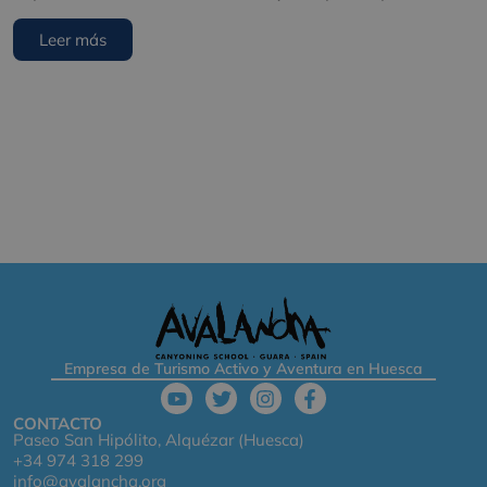
Leer más
Empresa de Turismo Activo y Aventura en Huesca
CONTACTO
Paseo San Hipólito, Alquézar (Huesca)
+34 974 318 299
info@avalancha.org