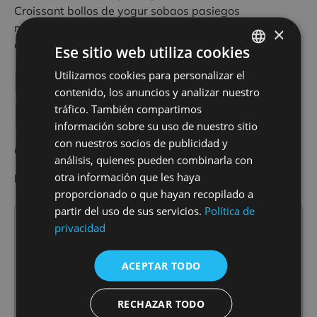
Croissant bollos de yogur sobaos pasiegos
magdalenas – Fiambres de chorizos, jamón de York
×
queso de la zona, Frutas variadas
Ese sitio web utiliza cookies
Programas y Tarifas
Utilizamos cookies para personalizar el
SPANISH
contenido, los anuncios y analizar nuestro
FRENCH
Hotel Santa María
tráfico. También compartimos
ENGLISH
información sobre su uso de nuestro sitio
con nuestros socios de publicidad y
Consultar
análisis, quienes pueden combinarla con
otra información que les haya
Hotel Santa Maria de Alquezar
en Tripadvisor
proporcionado o que hayan recopilado a
partir del uso de sus servicios.
Política de
Avalancha
privacidad
Avalancha comenzó hace más de 30 años en
Alquézar, ofreciendo barranquismo en la
ACEPTAR TODO
Sierra de Guara. Creció junto a la popularidad
de la zona, ahora considerada uno de los
mejores lugares para este deporte en Europa.
RECHAZAR TODO
Durante 25 años han promovido y facilitado el