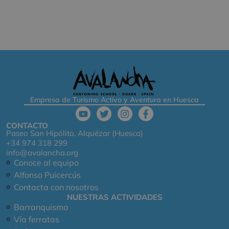
Empresa de Turismo Activo y Aventura en Huesca
CONTACTO
Paseo San Hipólito, Alquézar (Huesca)
+34 974 318 299
info@avalancha.org
Conoce al equipo
Alfonso Puicercús
Contacta con nosotros
NUESTRAS ACTIVIDADES
Barranquismo
Vía ferratas