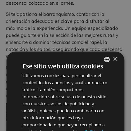
descenso, colocado en el arnés.
Si te apasiona el barranquismo, contar con la
orientación adecuada es clave para disfrutar al
máximo de la experiencia. Un equipo especializado
puede guiarte en la selección de las mejores rutas y
enseñarte a dominar técnicas como el rápel, la
natación y los saltos, asegurando que cada descenso
sea seguro y emocionante.
×
Ese sitio web utiliza cookies
Dependiendo del caudal, el descenso puede ser muy
divertido y refrescante o bien una cuestión de alto
Utilizamos cookies para personalizar el
SPANISH
nivel técnico y compromiso. La fuerza del agua en su
contenido, los anuncios y analizar nuestro
FRENCH
caída y en su recepción al llegar a la poza, será lo que
tráfico. También compartimos
ENGLISH
debemos evaluar para garantizar una bajada segura.
información sobre su uso de nuestro sitio
con nuestros socios de publicidad y
análisis, quienes pueden combinarla con
otra información que les haya
proporcionado o que hayan recopilado a