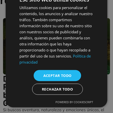
Utilizamos cookies para personalizar el
SPANISH
contenido, los anuncios y analizar nuestro
FRENCH
tráfico. También compartimos
ENGLISH
información sobre su uso de nuestro sitio
con nuestros socios de publicidad y
análisis, quienes pueden combinarla con
otra información que les haya
proporcionado o que hayan recopilado a
partir del uso de sus servicios.
Política de
privacidad
ACEPTAR TODO
Descenso del Barranco del
Río Vero: guía práctica para
RECHAZAR TODO
barranquismo en la Sierra de
Guara
POWERED BY COOKIESCRIPT
Si buscas aventura, naturaleza y emociones únicas, el